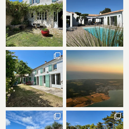
HÉNAULT
...
HÉNAULT
...
43
0
39
0
Ile de ré, maison à vendre, Saint-
L’Île de Ré vue du ciel…
Martin de ré
...
Entre océan,
...
41
0
17
0
À vendre – La Couarde-sur-Mer |
À vendre – La Flotte | Île de Ré
Île de Ré
...
Une
...
15
0