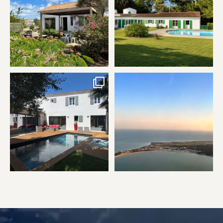
34
1
À vendre – Rivedoux-Plage | Île
Vue d’en haut, l’Île de Ré révèle
de Ré
toute sa beauté…
...
...
13
0
50
0