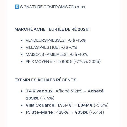
SIGNATURE COMPROMIS 72h max
MARCHÉ ACHETEUR ÎLE DE RÉ 2026
:
VENDEURS PRESSÉS : -8 à -15%
VILLAS PRESTIGE : -3 à -7%
MAISONS FAMILIALES : -6 à -10%
PRIX MOYEN m² : 5 800€ (-7% vs 2025)
EXEMPLES ACHATS RÉCENTS
:
T4 Rivedoux
: Affiché 312k€ →
Acheté
289k€
(-7,4%)
Villa Couarde
: 1,95M€ →
1,84M€
(-5,6%)
F5 Ste-Marie
: 428k€ →
405k€
(-5,4%)