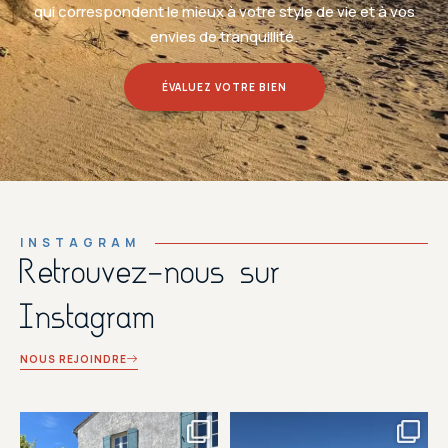
qui correspondent le mieux à votre style de vie et à vos
envies de tranquillité.
ÉVALUEZ VOTRE BIEN
INSTAGRAM
Retrouvez-nous sur
Instagram
NOUS REJOINDRE
A DECOUVRIR
A DECOUVRIR
PROCHAINEMENT CHEZ
PROCHAINEMENT CHEZ