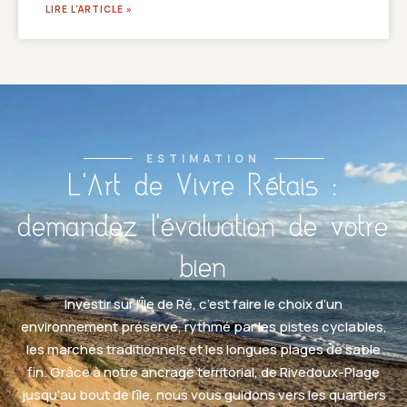
LIRE L'ARTICLE »
ESTIMATION
L'Art de Vivre Rétais :
demandez l'évaluation de votre
bien
Investir sur l’Île de Ré, c’est faire le choix d’un
environnement préservé, rythmé par les pistes cyclables,
les marchés traditionnels et les longues plages de sable
fin. Grâce à notre ancrage territorial, de Rivedoux-Plage
jusqu’au bout de l’île, nous vous guidons vers les quartiers