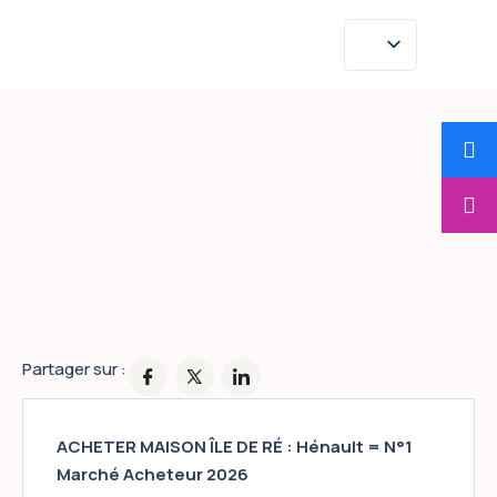
Chez qui acheter
une maison sur
l’ile de Ré ?
Partager sur :
ACHETER MAISON ÎLE DE RÉ : Hénault = N°1
Marché Acheteur 2026