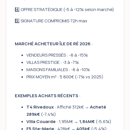
4️⃣ OFFRE STRATÉGIQUE (-5 à -12% selon marché)
5️⃣ SIGNATURE COMPROMIS 72h max
MARCHÉ ACHETEUR ÎLE DE RÉ 2026
:
VENDEURS PRESSÉS : -8 à -15%
VILLAS PRESTIGE : -3 à -7%
MAISONS FAMILIALES : -6 à -10%
PRIX MOYEN m² : 5 800€ (-7% vs 2025)
EXEMPLES ACHATS RÉCENTS
:
T4 Rivedoux
: Affiché 312k€ →
Acheté
289k€
(-7,4%)
Villa Couarde
: 1,95M€ →
1,84M€
(-5,6%)
F5 Ste-Marie
: 428k€ →
405k€
(-5,4%)