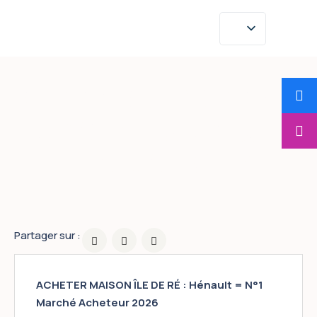
Chez qui acheter
une maison sur
l’ile de Ré ?
Partager sur :
ACHETER MAISON ÎLE DE RÉ : Hénault = N°1
Marché Acheteur 2026