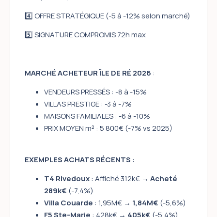
4️⃣ OFFRE STRATÉGIQUE (-5 à -12% selon marché)
5️⃣ SIGNATURE COMPROMIS 72h max
MARCHÉ ACHETEUR ÎLE DE RÉ 2026
:
VENDEURS PRESSÉS : -8 à -15%
VILLAS PRESTIGE : -3 à -7%
MAISONS FAMILIALES : -6 à -10%
PRIX MOYEN m² : 5 800€ (-7% vs 2025)
EXEMPLES ACHATS RÉCENTS
:
T4 Rivedoux
: Affiché 312k€ →
Acheté
289k€
(-7,4%)
Villa Couarde
: 1,95M€ →
1,84M€
(-5,6%)
F5 Ste-Marie
: 428k€ →
405k€
(-5,4%)