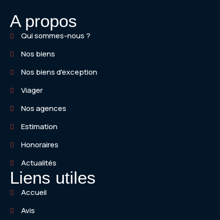
#VillaDePrestige
#MaisonDeFamille
#Nature #AgenceImmobilière
#coteatlantique #artdevivre
#maisondecharme #borddemer
#immobilierdeprestige
#ImmobilierDeLuxe #Piscine
#AgenceImmobilière
#CharenteMaritime
#residencesecondaire #iledere
#maisondecharme #borddemer
#AgenceImmobilière
A propos
#CharenteMaritime #ProchePlage
#LuxuryRealEstate
#ilederé #charentemaritime
#residencesecondaire #iledere
41
0
#LuxuryRealEstate
#RealEstate #IledeRéImmobilier
#coteatlantique #artdevivre
#ilederé #charentemaritime
#CharenteMaritime
#coteatlantique #artdevivre
34
1
Qui sommes-nous ?
15
0
43
0
50
0
39
0
Nos biens
Nos biens d'exception
Viager
Nos agences
Estimation
Honoraires
Actualités
Liens utiles
Accueil
Avis