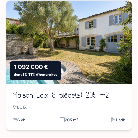
1 092 000 €
dont 5% TTC d'honoraires
Maison Loix 8 pièce(s) 205 m2
LOIX
6 ch.
205 m²
1 sdb