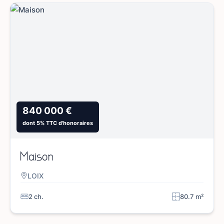
840 000 €
dont 5% TTC d'honoraires
Maison
LOIX
2 ch.
80.7 m²