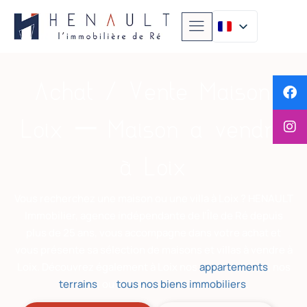
Achat / Vente Maison
Loix – Maison a vendre
à Loix
Vous recherchez une maison ou une villa à Loix ? HENAULT
Immobilier, agence indépendante de l’Île de Ré depuis
plus de 25 ans, vous accompagne dans votre achat et
vous présente sa sélection de maisons et villas à vendre à
Loix. Découvrez également à Loix nos
appartements
, nos
terrains
, ou
tous nos biens immobiliers
.