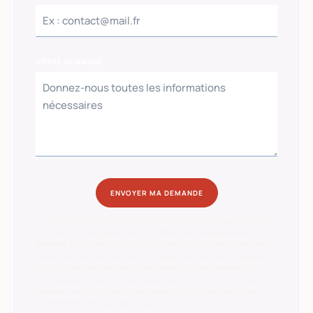
VOTRE DEMANDE
ENVOYER MA DEMANDE
« Les informations recueillies sur ce formulaire sont enregistrées dans
un fichier informatisé par HENAULT IMMOBILIER DE RÉ pour gérer votre
demande de contact. Elles sont conservées pour la durée nécessaire à la
gestion de la relation client dans le respect des prescriptions légales
applicables et sont destinées à nos conseillers Conformément à la loi «
informatique et libertés », vous pouvez exercer votre droit d’accès aux
données vous concernant et les faire rectifier en contactant HENAULT
IMMOBILIER DE RÉ agence@henaultimmo.com. Nous vous informons de