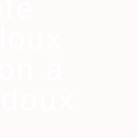
nte
doux
on a
edoux