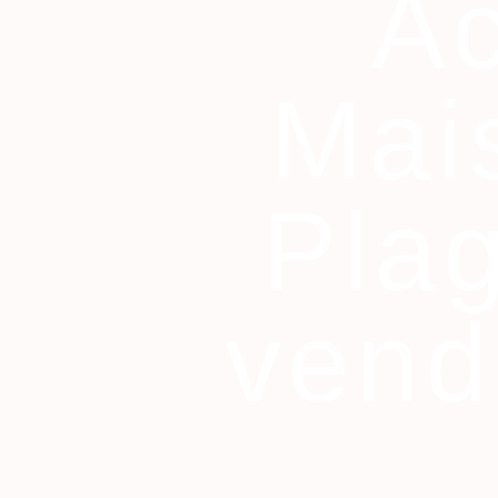
Ac
Mai
Pla
vend