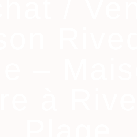
hat / Ve
son Rive
ge – Mais
re à Riv
Plage