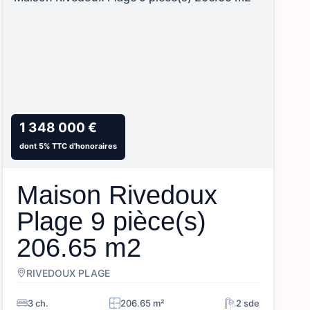
1 348 000 €
dont 5% TTC d'honoraires
Maison Rivedoux
Plage 9 pièce(s)
206.65 m2
RIVEDOUX PLAGE
3 ch.
206.65 m²
2 sde