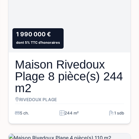
1 990 000 €
dont 5% TTC d'honoraires
Maison Rivedoux
Plage 8 pièce(s) 244
m2
RIVEDOUX PLAGE
5 ch.
244 m²
1 sdb