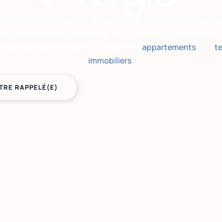
ou une villa à Rivedoux-Plage ? HENAULT Immobilier, agence
 accompagne dans votre achat et vous présente sa sélection d
uvrez également à Rivedoux-Plage nos
appartements
, nos
te
immobiliers
.
TRE RAPPELÉ(E)