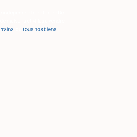
 indépendante de l’Île de Ré
e maisons et villas à vendre
rrains
, ou
tous nos biens