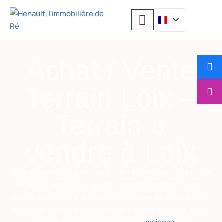
Achat / Vente
Terrain Loix –
Terrain a
vendre à Loix
Vous souhaitez acquérir un terrain à Loix pour votre projet
? HENAULT Immobilier, agence indépendante de l’Île de Ré
depuis plus de 25 ans, vous accompagne dans votre achat
et vous présente sa sélection de terrains à vendre à Loix.
Découvrez également à Loix nos
maisons
, nos