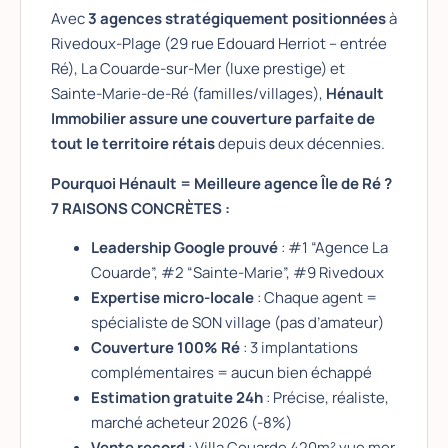
Avec
3 agences stratégiquement positionnées
à
Rivedoux-Plage (29 rue Edouard Herriot – entrée
Ré), La Couarde-sur-Mer (luxe prestige) et
Sainte-Marie-de-Ré (familles/villages),
Hénault
Immobilier assure une couverture parfaite de
tout le territoire rétais
depuis deux décennies.
Pourquoi Hénault = Meilleure agence Île de Ré ?
7 RAISONS CONCRÈTES :
Leadership Google prouvé
: #1 “Agence La
Couarde”, #2 “Sainte-Marie”, #9 Rivedoux
Expertise micro-locale
: Chaque agent =
spécialiste de SON village (pas d’amateur)
Couverture 100% Ré
: 3 implantations
complémentaires = aucun bien échappé
Estimation gratuite 24h
: Précise, réaliste,
marché acheteur 2026 (-8%)
Vente record
: Villa Couarde 420m² vue mer