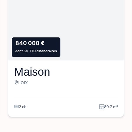
840 000 €
dont 5% TTC d'honoraires
Maison
LOIX
2 ch.
80.7 m²