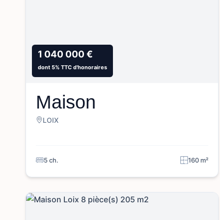
1 040 000 €
dont 5% TTC d'honoraires
Maison
LOIX
5 ch.
160 m²