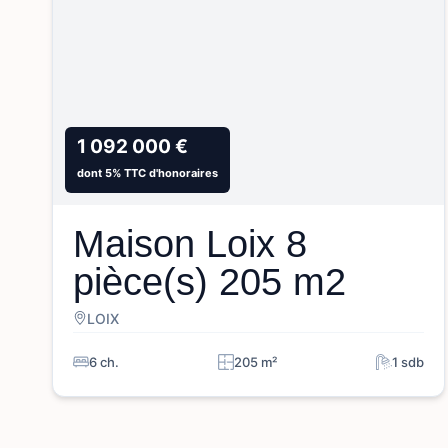
1 092 000 €
dont 5% TTC d'honoraires
Maison Loix 8
pièce(s) 205 m2
LOIX
6 ch.
205 m²
1 sdb